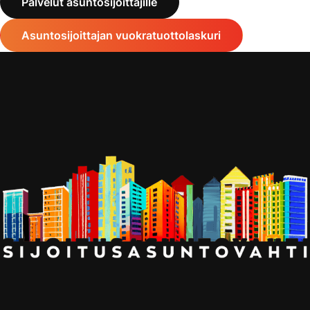
Palvelut asuntosijoittajille
Asuntosijoittajan vuokratuottolaskuri