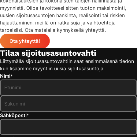
kokonaisuuksien ja kokonaisten talojen hallinnasta ja
myynnistä. Olipa tavoitteesi sitten tuoton maksimointi,
uusien sijoitusasuntojen hankinta, realisointi tai riskien
hajauttaminen, meillä on ratkaisuja ja vaihtoehtoja
tarpeisiisi. Ota matalalla kynnyksellä yhteyttä.
Ota yhteyttä!
Tilaa sijoitusasuntovahti
Liittymällä sijoitusasuntovahtiin saat ensimmäisenä tiedon
kun lisäämme myyntiin uusia sijoitusasuntoja!
Nimi
*
Etunimi
Sukunimi
Sähköposti
*