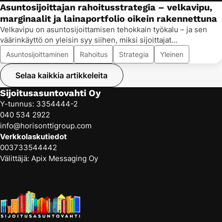
Asuntosijoittajan rahoitusstrategia – velkavipu,
marginaalit ja lainaportfolio oikein rakennettuna
Velkavipu on asuntosijoittamisen tehokkain työkalu – ja sen
väärinkäyttö on yleisin syy siihen, miksi sijoittajat…
Asuntosijoittaminen
Rahoitus
Strategia
Yleinen
Selaa kaikkia artikkeleita
Sijoitusasuntovahti Oy
Y-tunnus: 3354444-2
040 534 2922
info@horisonttigroup.com
Verkkolaskutiedot
003733544442
Välittäjä: Apix Messaging Oy