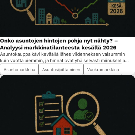
Onko asuntojen hintojen pohja nyt nähty? –
Analyysi markkinatilanteesta kesällä 2026
Asuntokauppa kävi keväällä lähes viidenneksen vaisummin
kuin vuotta aiemmin, ja hinnat ovat yhä selvästi miinuksella…
Asuntomarkkina
Asuntosijoittaminen
Vuokramarkkina