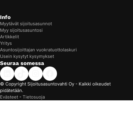
Info
Myytävät sijoitusasunnot
Myy sijoitusasuntosi
Artikkelit
Yritys
Asuntosijoittajan vuokratuottolaskuri
Usein kysytyt kysymykset
Seuraa somessa
Linkedin
TikTok
Instagram
Facebook
© Copyright Sijoitusasuntovahti Oy - Kaikki oikeudet
pidätetään.
Evästeet
-
Tietosuoja