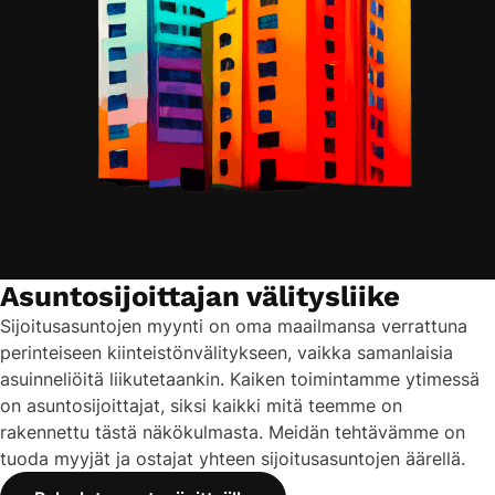
Asuntosijoittajan välitysliike
Sijoitusasuntojen myynti on oma maailmansa verrattuna
perinteiseen kiinteistönvälitykseen, vaikka samanlaisia
asuinneliöitä liikutetaankin. Kaiken toimintamme ytimessä
on asuntosijoittajat, siksi kaikki mitä teemme on
rakennettu tästä näkökulmasta. Meidän tehtävämme on
tuoda myyjät ja ostajat yhteen sijoitusasuntojen äärellä.