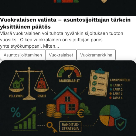
Vuokralaisen valinta – asuntosijoittajan tärkein
yksittäinen päätös
Väärä vuokralainen voi tuhota hyvänkin sijoituksen tuoton
vuosiksi. Oikea vuokralainen on sijoittajan paras
yhteistyökumppani. Miten…
Asuntosijoittaminen
Vuokralaiset
Vuokramarkkina