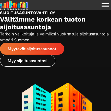
Siirry
Sijoitusasuntovahti
Val
sisältöön
Oy
SIJOITUSASUNTOVAHTI OY
Välitämme korkean tuoton
sijoitusasuntoja
Tarkoin valikoituja ja valmiiksi vuokrattuja sijoitusasuntoja
ympäri Suomen
Myytävät sijoitusasunnot
Myy sijoitusasuntosi